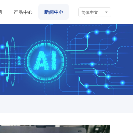
用
产品中心
新闻中心
简体中文