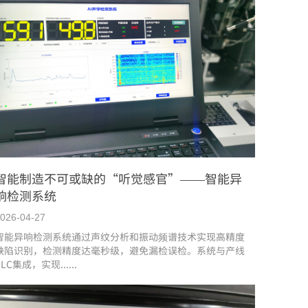
智能制造不可或缺的“听觉感官”——智能异
响检测系统
026-04-27
智能异响检测系统通过声纹分析和振动频谱技术实现高精度
缺陷识别，检测精度达毫秒级，避免漏检误检。系统与产线
PLC集成，实现......